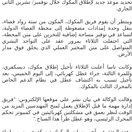
تحديد موعد جديد لإطلاق المكوك خلال نوفمبر/ تشرين الثاني
الجاري.
وينتظر أن يقوم فريق المكوك، المكون من ستة رواد فضاء،
بنقل وحدة إمدادات مضغوطة إلى محطة الفضاء الدولية،
لتساعد في توفير مساحة إضافية للتخزين على متن المحطة،
التي احتفلت الثلاثاء بمرور عقد على التواجد البشري
المتواصل على متن المختبر العملي الذي يحلق فوق مدار
الأرض.
وكانت ناسا أعلنت الثلاثاء تأجيل إطلاق مكوك، ديسكفري،
وللمرة الثالثة، جراء عطل كهربائي، إلى اليوم الخميس، بعد
تأجيل تسبب به اكتشاف عطل في نظام الدعم الخاص
بالمحرك الثالث بالمكوك.
وقالت الوكالة في بيان نشر على موقعها الإلكتروني: "فريق
إدارة مهمة ما قبل الإطلاق يعمل لمنح المهندسين المزيد من
الوقت لنظر بعمق في مشكلتين كهربائيتين في كمبيوتر تحكم
المحرك الرئيسي، وهو عطل طرأ هذا الصباح."
وهذه البعثة هي آخر مهمات المكوك ديسكفري، بسبب إنهاء