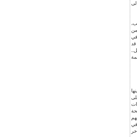
ب،
من
في
قد
..
مة
ها
لى
ات
حة
هم
في
خر