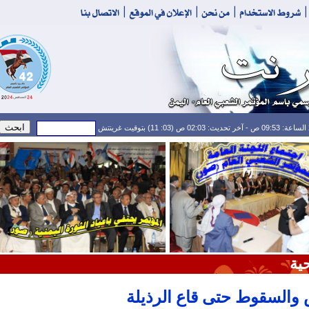
حية
البيض‮ ‬والسقوط حتى قاع الرذيلة