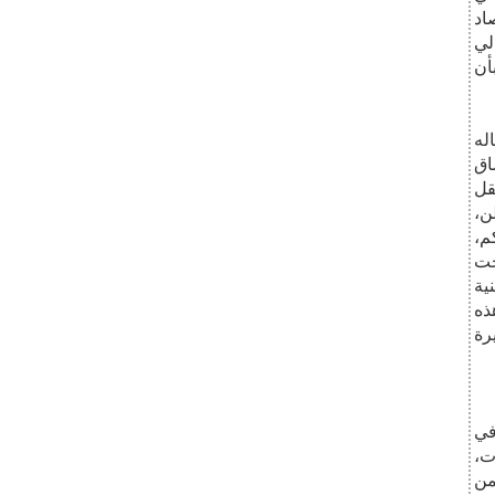
اد
له
اق
قل
لوطن،
م،
حت
ية
في
ت،
من