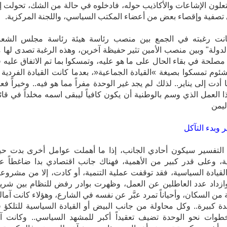
- كانت رغبته في الجمع بين منصب رئاسة هيئة رئاسة مجلس الشع
لدولة" وبين منصب الأمين تثير حفيظة آخرين، وهذه الرغبة تصدى لها 
مصلحة في بقاء الحال على ما هو عليه، وتمسكوا بما تم الاتفاق عليه 
مشئوم تمسكوا بصيغة »القيادة الجماعية«، بعدما كانت القيادة الفردية 
أدت إلى يناير.. لذلك لم يجد غير الوحدة مفراً مما هو فيه.. وخيراً فعل
ا العمل الذي وسم بالوطنية أن يكون كافياً ليبقى اسمه مخلداً في قائ
ليمن
التفسير سيكون أحادي الجانب، إذا ما أهملت عوامل أخرى بدت حين
، وعلى قدر كبير من الأهمية، فهناك جانب اقتصادي بدا ضاغطاً ع
لقيادة السياسية، فقد توقفت عملية التنمية، أو كادت، إلا من مشروع
ازداد عدد العاطلين عن العمل، وظهرت بوادر رفض للنظام بين شري
ة من السكان، وأحياناً تمرد عبَّر عن نفسه في الشارع، وهؤلاء كانت آمال
ة كبيرة.. وكل محاولة من جانب البيض أو القيادة السياسية للتلكؤ 
خطوات نحو الوحدة تضيف تعقيداً أكبر للمشهد السياسي.. وكانت آ