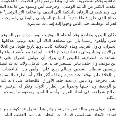
 أشبه بحكومة تصريف أعمال.. وهذا موضوع آخر للحديث.. فالحكومة ب
اير فقدت الكثير من الدعم الوطني.. وخرجت أبين وشبوه من قاعدة النظ
ي.. ولم يتصرف الرفاق بالحكمة التي اتصف بها فخامة الأخ الرئيس/ ع
مكان البيض، وخاصة وقد أعطاه السوفييت -وما أدراك من السوفيي
ضر، وأبلغوه رسمياً بأن من مصلحة البلاد أن تعيد ترتيب علاقاتها 
الجيران، ودول الغرب.. وهذه الإمكانية كانت دونها تاريخ طويل من الخلا
 الايديولوجيا، وحتى بافتراض نجاح علاقات ايجابية مع الأشقاء، وافتر
اعدات اقتصادية، فالبيض كان يدرك أن عوامل الصراع على ق
ن تتوقف وأن حلف يناير المنتصر قد بدأ في التآكل.. ولابد أنه قد استذ
رئيسين قحطان الشعبي وسالم ربيع علي.. وأيقن بأن التناقضات ب
‬والوحدة‮ ‬هي‮ ‬مخرجه‮.‬ ولا بأس أن يعيد خلط الأوراق، فللحفاظ على ذاته لابد
و الوحدة، وبدا حينها وحدوياً من الطراز الأول، وقدَّر له الرئيس ع
 صالح شجاعته في اتخاذ القرار، وأحبه الناس، ومنحوه ما يستحق 
مكانة.
شهد الدولي يمر بحالة تغير جذرية، وبوادر هذا التحول قد تكونت مع بدا
1، فقيادة الاتحاد السوفييتي قد قررت التخلي عن دور القطب الثاني 