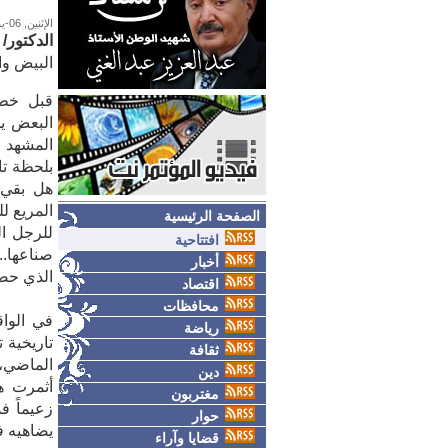
الإثنين, 06-يوليو-2009
الدكتور/
ال‮‬‮‬‮‬‮‬
قبل خطا
البعض يح
المشهد ا
بلحظة تا
هل بقي ل
الصفحة الرئيسية
افتتاحية
أخبار
‬الذي‮ ‬حصل‮ ‬على‮ ‬هذا‮ ‬الفضل‮ ‬كل‮ ‬الفضل‮ ‬باقتدار‮ ‬وأحقية‮ ‬لم‮ ‬تعد‮ ‬قط‮ ‬محل‮ ‬نقاش‮. ‬
اقتصاد
محافظات
في الوا
رياضة
تاريخية 
ثقافة
دين
مغتربون
حوار
‬يضاهيه‮ ‬فعل،‮ ‬ولن‮ ‬يرتقي‮ ‬إلى‮ ‬مستواه‮ ‬انجاز يشكل‮ ‬حاضرنا،‮ ‬وكل‮ ‬مستقبلنا‮.
قضايا وآراء