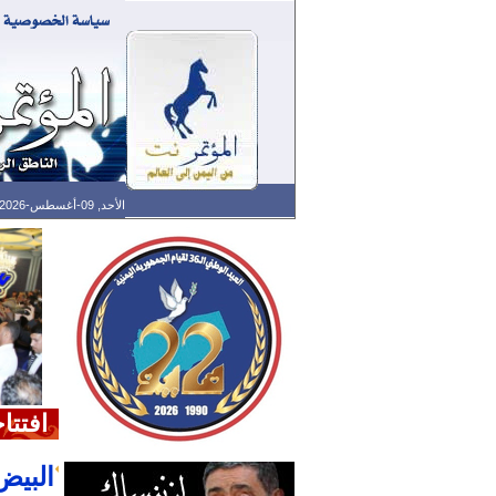
الأحد, 09-أغسطس-2026 الساعة: 09:53 ص - آخر تحديث: 02:03 ص (03: 11) بتوقيت غرينتش
افتتا
‮‬‮‬‮‬