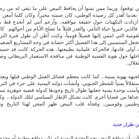
توقعوا، وربما ممن تمنوا أن يحافظ البيض على ما تبقى له من رص
عدما أهدر كل رصيده الوطني، كان صمته محيراً، وكان كلما أمعن 
زدادت التكهنات حول حقيقة مواقفه.. وأزعم أنني لم أنخدع قط به
الصمت، فالذين خبروا حياة التآمر، وا‮‬‮‬‮‬‮‬‮‬
لقومية التي انتمي إليها فصيلاً قومياً، وكنت أظن أن طول فترة الترب
تجعل المنتسبين إلى هذا الفصيل أكثر حصانة في وجه المشاريع الصغير
أولى قادتها، فالحركة علمانية بطبيعتها.. هذه الحركة كانت قد حس
خلها حول هوية القضية الوطنية في منافحة الاستعمار البريطاني وصول
قلال..
جبهة بهوية يمنية... كما كانت معظم فصائل العمل الوطني قبلها وبعده
قلالاً يمنياً للشطر الجنوبي، وأنشأت دولته اليمنية على جزء في التر
اليمني، وآمنت بوحدة يمنية جعلته‮‬‮‬‮‬‮‬
ماعداها من قضايا أخرى كانت تشكل الإطار السياسي لتلك الدولة .. وك
وطنيين وقوميين.. وفجأة قلب البيض ظهر المجن لهذا التاريخ وت
آن بأن دوافع البيض نحو الوحدة اليمنية لم تكن دوافع وطنية أو وحدوي