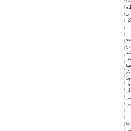
عد
ام
لي
ت-
مع
ف،
اض
مة
كر
عد
 أن
لي
من
ية
في