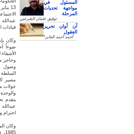
الحكومات
المسئول في
13 ين
مواجهة تحديات
المرحلة
الاجتماع
توفيق عثمان الشرعبي
آن أوان تحرير
‬قيادات‮ ‬الحركة‮ ‬الوطنية،‮ ‬حتى‮ ‬الذين‮ ‬وجهوا‮ ‬إليه‮ ‬إساءات‮ ‬مباشرة‮. ‬
العقول
أحمد أحمد الجابر*
وكان بإ
ضوءاً أخ
الأشقاء 
وحاجز من
وصول مس
السلطة ل
مصير ال
يتقدم نح
عبدالله
احترام و
وكان الم
985