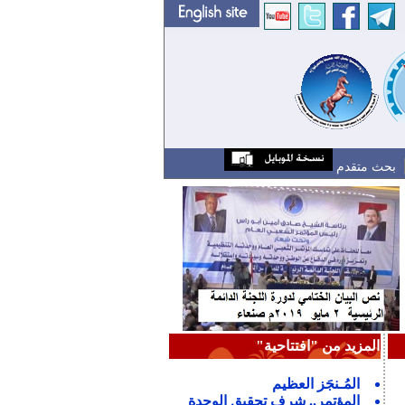
بحث متقدم
المزيد من "افتتاحية"
المُـنجَز العظيم
المؤتمر.. شرف تحقيق الوحدة