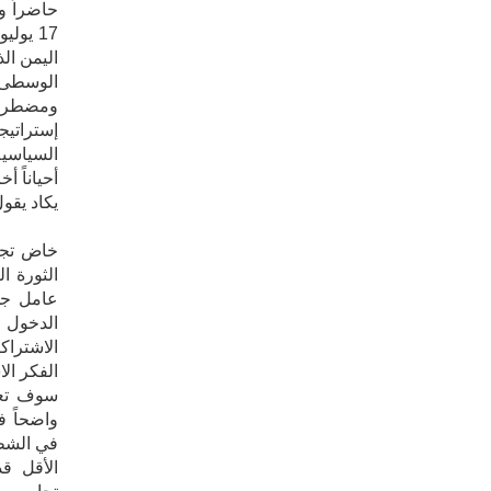
حاضراً و
اليمن ال
الوسطى ا
إستراتيج
السياسية
‬يكاد‮ ‬يقول‮ ‬كلمته‮ ‬الأخيرة‮ ‬في‮ ‬هذه‮ ‬المسألة‮.‬
خاض تجرب
الثورة ا
عامل جذ
الدخول 
الاشتراك
الفكر ال
سوف تعي
الأقل قد