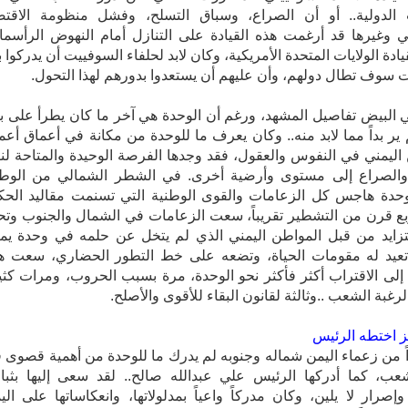
ت الدولية.. أو أن الصراع، وسباق التسلح، وفشل منظومة الاقتص
م لهذا التحول. 
 البيض تفاصيل المشهد، ورغم أن الوحدة هي آخر ما كان يطرأ على با
لم ير بداً مما لابد منه.. وكان يعرف ما للوحدة من مكانة في أعماق أعم
اليمني في النفوس والعقول، فقد وجدها الفرصة الوحيدة والمتاحة لن
الخلاف والصراع إلى مستوى وأرضية أخرى‮.‬ في الشطر الشمالي من ا
حدة هاجس كل الزعامات والقوى الوطنية التي تسنمت مقاليد الحك
ع قرن من التشطير تقريباً، سعت الزعامات في الشمال والجنوب وت
ايد من قبل المواطن اليمني الذي لم يتخل عن حلمه في وحدة يمن
ً من زعماء اليمن شماله وجنوبه لم يدرك ما للوحدة من أهمية قصوى 
عب، كما أدركها الرئيس علي عبدالله صالح.. لقد سعى إليها بثبا
إصرار لا يلين، وكان مدركاً واعياً بمدلولاتها، وانعكاساتها على الي