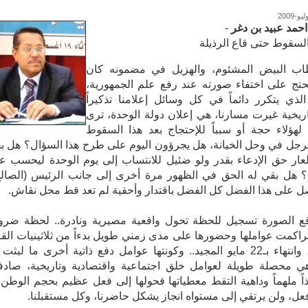
 احمد عبيد بن دغر
-
بيض والسقوط حتى قاع الرذيلة
ب البيض المشئوم، والهزيل في مضمونه كان
تج على اختفاء صورته عند رفع علم الجمهورية،
لذي يتكرر دائماً في كل وسائل إعلامنا تذكيراً
ريخية غيرت مسارنا، هي إعلان دولة الوحدة، ترى
هؤلاء حجة أو سبباً للإحتجاج بعد هذا السقوط
قع الصورة تسجيل للحظة تحول واقعية مصيرية ونادرة.. لحظة ضرو
تراكمت عواملها وحضورها على مدى زمني طويل بدءاً من ثلاثينيات الق
الماضي، وانتهاء بـ22 مايو المجيد.. وكونتها عوامل دفع ذاتية أخرى ما لبثت