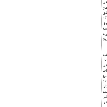
في
 من
طق
كة
 فوق
سة
نة
ته
دت
في
ات
مع
دة
ان
م على
وا