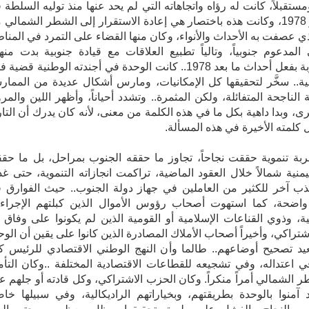
مستقبلاً، كانت له رؤاه واتجاهاته التي لم يحد عنها منذ توليه السلطة 
17 يوليو 1978، وكانت هذه باختصار هي إعادة الاستقرار إلى الشطر الشمالي
ذي عصفت به الأحداث والأنواء، وكان منها القضاء على التمرد في المنا
لمدعوم جنوبياً، وتالياً تطبيع العلاقات مع قيادة جنوبية بدت منه
ومضطربة بفعل أحداث ما بعد 1978.. كانت الوحدة في أجندته الوطنية قضية
ية.. سخَّر لتحقيقها كل الإمكانيات، ومارس أشكال عديدة من الممار
 الناجحة المتفائلة، ولكن المثمرة.. وتشدد أحياناً، وأظهر اللين والمرو
ة تنموية حققت نجاحاً، تجاوز ما حققه الجنوب بمراحل، بل ما حقق
ليمنية شمالاً خلال العقود الماضية، تراكمت انجازاته التنموية، حتى غ
ب آخر للكثير من العاملين في جهاز دولة الجنوب.. حيث الفوارق 
واضحة، كما استهوت أصحاب رؤوس الأموال الذين كبلتهم الإجراء
ية، وذوي القناعات الإسلامية أو القومية الذين لم يكونوا على وفاق 
اشتراكي، وأخيراً أصحاب الأملاك المصادرة الذين كانوا على يقين أن الوح
د تصحيح أوضاعهم.. طالما وأن النهج الوطني الاقتصادي للرئيس ك
‬في‮ ‬الشطر‮ ‬الشمالي‮ ‬أمراً‮ ‬منكراً‮.‬ وكان الحزب الاشتراكي، وكل قادته أو جله
 آمنوا بالوحدة بطريقتهم، وبخياراتهم الراديكالية، وفي سبيلها خاض