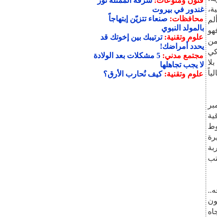
فنون ومنوعات:
سرقة الممثلة نور
ة،
غندور في بيروت
محافظات:
صنعاء تتزيّن إبتهاجاً
لم
بالمولد النبوي
" فهو
علوم وتقنية:
ترتيبك بين إخوتك قد
من
يحدد أمراضك!
كي
مجتمع مدني:
5 مشكلات بعد الولادة
لا يجب تجاهلها
علوم وتقنية:
كيف نُحارب الأرق؟
لبيض من اتفاقية 30 نوفمبر
ية
، وخلق شروط
..
ون
اه