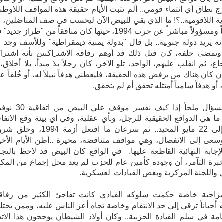
 نطاق أي انتماء قومي.. ألم تثبت الأيام حقيقة هذه المواقف اللاوطني
ية اللاقومية..؟! ما الذي بقي للبيض الآن ليحسب في صف المناضلين، أ
يكن سبباً ومسؤولاً مباشراً عن حرب 1994، حينها كان منافقاً من "طراز جديد
نه يريد دولة جنوبية.. بل قال "بدولة يمنية ديمقراطية" وللأسف وجد 
يمضي خلفه، كان قبل ذلك قد أوهم رفاقه الاشتراكيين بأنه اشترا
ويبقى السؤال ملحاً إذا كيف نفسر موقف علي ا
1م، ما هي الدوافع الحقيقية للرجل، وبأي عقلية، وفي أي بيئة وقع الاتفاق
ومضى إلى 22 مايو المجيد.. ثم سرعان ما افتعل أزمة 1994
سكرية.
 لمزاجية خاصة حكمت سلوكه القيادي كانت تفاجئ الكثير من رفاقه
 أحياناً ترقى إلى حد الانتقام وخاصة تجاه أعز الناس عليه، وممن يحتل
مة في سلم القيادة الحزبية.. وكان أولاد الشيطان يؤججون هذا الاتج