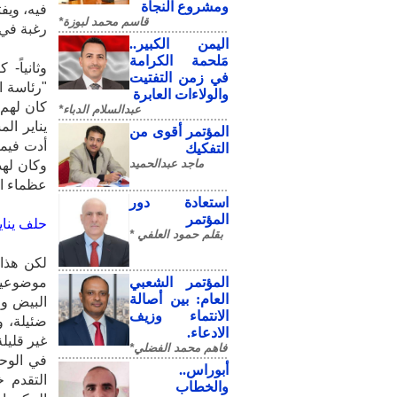
ومشروع النجاة
قاسم محمد لبوزة*
‬رغبة‮ ‬في‮ ‬تصفية‮ ‬وإقصاء‮ ‬بعض‮ ‬من‮ ‬أعضاء‮ ‬المكتب‮ ‬السياسي،‮ ‬واللجنة‮ ‬المركزية‮. ‬
​اليمن الكبير..
مَلحمة الكرامة
وثانياً
في زمن التفتيت
"رئاسة ا
والولاءات العابرة
كان لهم 
عبدالسلام الدباء*
يناير ال
المؤتمر أقوى من
أدت فيما 
التفكيك
ماجد عبدالحميد
وكان لهذ
عظماء ا
استعادة دور
المؤتمر
حلف‮ ‬يناير‮ ‬وبدء‮ ‬التآكل
بقلم حمود العلفي *
لكن هذا 
المؤتمر الشعبي
موضوعية
العام: بين أصالة
البيض وا
الانتماء وزيف
ضئيلة، و
الادعاء.
غير قليل
فاهم محمد الفضلي*
في الوحد
أبوراس..
التقدم 
والخطاب