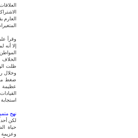
العلاقا
‬المتغيرات‮ ‬سوف‮ ‬تطال‮ ‬دولهم،‮ ‬وأن‮ ‬عليهم‮ ‬أن‮ ‬يستعدوا‮ ‬بدوره‮‬‮‬‮‬
وقرأ علي
إلا أنه 
المواطن 
ظلت الو
وخلال رب
ضغط متز
‬استجابة‮ ‬لرغبة‮ ‬الشعب‭..‬‮ ‬وثالثة‮ ‬لقانون‮ ‬البقاء‮ ‬للأقوى‮ ‬والأصلح‮. ‬
نهج‮ ‬متميز‮ ‬اختطه‮ ‬الرئيس
لكن أحدا
حياة الش
وعزيمة و