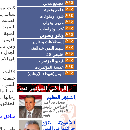
مجتمع مدني
كنت ممن 
علوم وتقنية
سياسي، ب
فنون ومنوعات
الصمت ا
عربي ودولي
كتب ودراسات
الجبهة ا
وثائق ونصوص
القومية 
إستطلاعات وتقارير
ومن باب 
شهيد اليمن عبدالغني
الجدل دا
خليجي 20
إلى الاست
فيديو المؤتمرنت
عدسة المؤتمرنت
فكانت ال
اليمن(شهداء الإرهاب)
حققت است
إقرأ في المؤتمر نت
أحياناً 
رجالها 
المُـنجَز العظيم
صادق‮ ‬بن‮ ‬أمين‮
الحقائق..
‬أبوراس - رئيس‮
‬المؤتمر‮ ‬الشعبي‮
‬العام
منافق‮ ‬من‮ ‬طراز‮ ‬جديد
السُّعوديّةُ تكرِّرُ
جرائمَها في اليمنِ
وأجزم ال