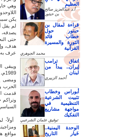
العظيمِ
وهي خارج
أ.د عبدالعزيز صالح
اللاوحدو
بن حبتور
قراءة لمقال بن
لم يقل أ
حبتور حول
يصدقه، و
خطاب قائد
الثورة والمسيرة
القرآنية
‬عرف‮ ‬به،‮ ‬أو‮ ‬هدفاً‮ ‬سامياً‮ ‬أمتثله‮ ‬تحقق‮ ‬أم‮ ‬لم‮ ‬يتحقق‮. ‬
محمد الجوهري
اتفاق ترامب
إيران.. يبدأ من
لبنان
989
أحمد الزبيري
أبوراس وخطاب
تثبيت الشرعية
التنظيمية في
‬السياسي‮ ‬واللجنة‮ ‬المركزية‮ ‬وبعض‮ ‬القيادات‮ ‬الع‮
مواجهة مشاريع
التفكيك
‬ أولاً-
توفيق عثمان الشرعبي
ومزاجيته
الوحدة اليمنية..
خَيار التاريخ
مواقع ها