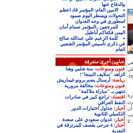
والدفاع عنها
الامين العام: المؤتمر قاد اعظم
التحولات ويسطر اليوم صمود
اسطوري في وجه العدوان
للمرجفين ..المؤتمر صمام أمان
اليمن فكفاكم أباطيل
كلمة الزعيم علي عبدالله صالح
في ذكرى تأسيس المؤتمر الشعبي
العام
عناوين أخرى متفرقة
فنون ومنوعات:
منة شلبي وهنا
الزاهد "سلايف النينجا"!
رياضة:
أرسنال يضم برونو غيماريش
فنون ومنوعات:
مخالفة مرورية
تنتهي بـ "مباراة ملاكمة"
رة
اقتصاد:
تراجع كبير في صادرات
رن
النفط العراقي
 أن
أخبار:
جداول اختبارات الدور
التكميلي للثانوية
أخبار:
عدوان سعودي على صعدة
أخبار:
4 جرحى بقصف للمرتزقة في
التعزية