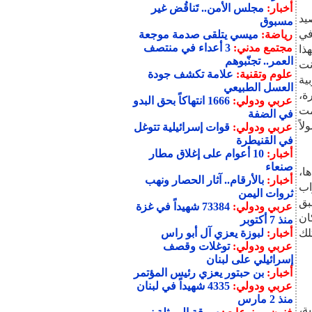
أخبار:
مجلس الأمن.. تَناقُض غير
يد
مسبوق
في
رياضة:
ميسي يتلقى صدمة موجعة
مجتمع مدني:
3 أعداء في منتصف
ذا
العمر.. تجنّبوهم
لغدر قليلاً ما تصلح الأيام من أحوالهم.  كانت
علوم وتقنية:
علامة تكشف جودة
ية
العسل الطبيعي
ة،
عربي ودولي:
1666 انتهاكاً بحق البدو
مت
في الضفة
اً
عربي ودولي:
قوات إسرائيلية تتوغل
في القنيطرة
أخبار:
10 أعوام على إغلاق مطار
صنعاء
ا،
أخبار:
بالأرقام.. آثار الحصار ونهب
اب
ثروات اليمن
ا طوال تاريخ وجودها كدولة قضية جوهرية تسبق
عربي ودولي:
73384 شهيداً في غزة
ان
منذ 7 أكتوبر
لك
أخبار:
لبوزة يعزي آل أبو راس
عربي ودولي:
توغلات وقصف
إسرائيلي على لبنان
أخبار:
بن حبتور يعزي رئيس المؤتمر
عربي ودولي:
4335 شهيداً في لبنان
منذ 2 مارس
ة،