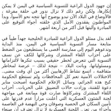
إن جهود الدول الراعية للتسوية السياسية في اليمن لا يمكن
إنكارها، ولكن رغم ذلك لا نزال ندور في حلقة مفرغة ،
فالأوضاع في البلاد الآن تبدو بوضوح أنها تتجه نحو الأسوأ، وبدأ
المواطنون يفقدون الأمل الذي خلقته أجواء التوقيع على
المبادرة وآليتها قبل أكثر من أربعة أشهر.
لقد بذل ممثلو الدول الراعية للمبادرة الخليجية جهداً طيباً في
متابعة مسار التسوية السياسية في اليمن، منذ البداية
وندعوهم اليوم إلى ممارسة أقصى ما يستطيعون من الضغط
على أحزاب اللقاء المشترك وشركائها للكف عن نسف
التسوية التي تتعرض لخطر حقيقي بسبب تنكرها لالتزاماتها
ومسئولياتها، وباتت البلاد – نتيجة لذلك – عرضة لمخاطر
متفاقمة ، اتسع نشاط الإرهابيين أكثر من أي وقت مضى..
الاختلالات الأمنية تعم كل المحافظات ولم تستطع الحكومة
كبح هذه الجرائم، وسائل الإعلام الحكومية أصبحت منابر
دعوة للفتنة، وزادت حالات التضييق على الحريات.. أحزاب
اللقاء المشترك وشركاؤها صارت قوة ممانعة في مواجهة
لجنة الشئون العسكرية التي أعلنت مراراً عدم قدرتها على
تأمين السكان في الحصبة وصوفان وحي النهضة في العاصمة
وأجزاء من تعز.. اللجنة العسكرية لا تزال تعترف أن صنعاء