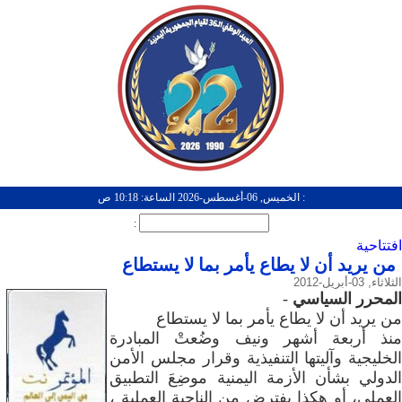
: الخميس, 06-أغسطس-2026 الساعة: 10:18 ص
:
افتتاحية
من يريد أن لا يطاع يأمر بما لا يستطاع
الثلاثاء, 03-أبريل-2012
المحرر السياسي
-
من يريد أن لا يطاع يأمر بما لا يستطاع
منذ أربعة أشهر ونيف وضُعتْ المبادرة
الخليجية وآليتها التنفيذية وقرار مجلس الأمن
الدولي بشأن الأزمة اليمنية موضِعَ التطبيق
العملي، أو هكذا يفترض من الناحية العملية ،