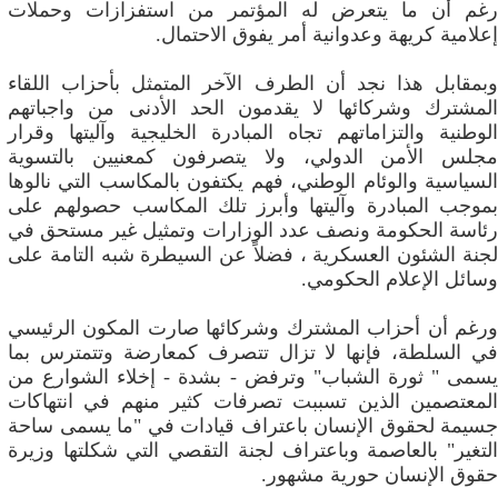
رغم أن ما يتعرض له المؤتمر من استفزازات وحملات
إعلامية كريهة وعدوانية أمر يفوق الاحتمال.
وبمقابل هذا نجد أن الطرف الآخر المتمثل بأحزاب اللقاء
المشترك وشركائها لا يقدمون الحد الأدنى من واجباتهم
الوطنية والتزاماتهم تجاه المبادرة الخليجية وآليتها وقرار
مجلس الأمن الدولي، ولا يتصرفون كمعنيين بالتسوية
السياسية والوئام الوطني، فهم يكتفون بالمكاسب التي نالوها
بموجب المبادرة وآليتها وأبرز تلك المكاسب حصولهم على
رئاسة الحكومة ونصف عدد الوزارات وتمثيل غير مستحق في
لجنة الشئون العسكرية ، فضلاً عن السيطرة شبه التامة على
وسائل الإعلام الحكومي.
ورغم أن أحزاب المشترك وشركائها صارت المكون الرئيسي
في السلطة، فإنها لا تزال تتصرف كمعارضة وتتمترس بما
يسمى " ثورة الشباب" وترفض - بشدة - إخلاء الشوارع من
المعتصمين الذين تسببت تصرفات كثير منهم في انتهاكات
جسيمة لحقوق الإنسان باعتراف قيادات في "ما يسمى ساحة
التغير" بالعاصمة وباعتراف لجنة التقصي التي شكلتها وزيرة
حقوق الإنسان حورية مشهور.