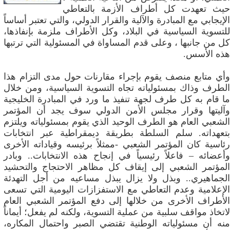
حيث تعهدت كل أطراف الأزمة بالتعاطي
الإيجابي مع المبادرة والآلية والقرار الدولي، والتي تعتبر أساساً
للتسوية السياسية في البلاد، وكل الأطراف ملزمة بإنفاذها،
كل من جانبها ، وعلى قدم المساواة في المسئولية التي ترتبها
هذه الأسس.
وأي متابع منصف يقوم بإجراء مقارنات حول مدى التزام هذا
الطرف وذاك بمسئولياته تجاه التسوية السياسية، ومن خلال
ما قام به كل طرف لجهة تنفيذ ما ورد في المبادرة الخليجية
وآليتها وقرار مجلس الأمن الدولي سوف يجد أن المؤتمر
الشعبي العام هو الطرف الوحيد الذي يقوم بمسئولياته ويلتزم
بتعهداته. سلم السلطة بطريقة ديمقراطية عبر انتخابات
رئاسية كان المؤتمر الشعبي -ممثلاً برئيسه وقياداته الأخرى
وأعضائه – فاعلاً رئيسياً في إنجاح هذه الانتخابات.. وبادر
المؤتمر الشعبي إلى إيقاف كل مظاهر الاحتجاج والتحشيد
الجماهيري.. وبذل ولا يزال يبذل مساعيه من أجل التهدئة
الإعلامية وعدم التعاطي مع الاستفزازات اليومية التي تسعى
الأطراف الأخرى من خلالها إلى دفع المؤتمر الشعبي العام
لاتخاذ مواقف سلبية من عملية التسوية، ولكنه لم يفعل؛ أيماناً
منه أن مسئولياته الوطنية تقتضي الصبر واحتمال المكاره،